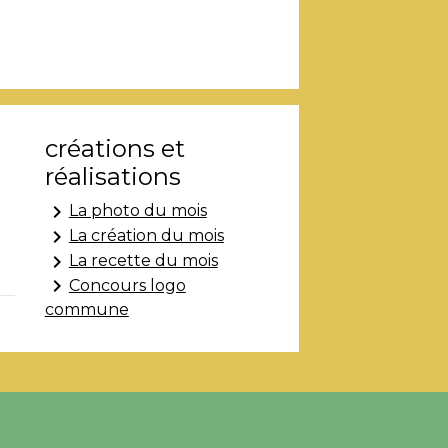
créations et
réalisations
keyboard_arrow_right
La photo du mois
keyboard_arrow_right
La création du mois
keyboard_arrow_right
La recette du mois
keyboard_arrow_right
Concours logo
commune