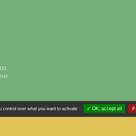
h00
ous
 control over what you want to activate
OK, accept all
olitique de confidentialité
-
Accessibilité
-
Plan du site
Site créé en partenariat avec Réseau des Communes