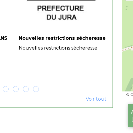
ANS
Nouvelles restrictions sécheresse
VIGILA
FORET
Nouvelles restrictions sécheresse
VIGILA
FORET à
juillet 
© O
Voir tout