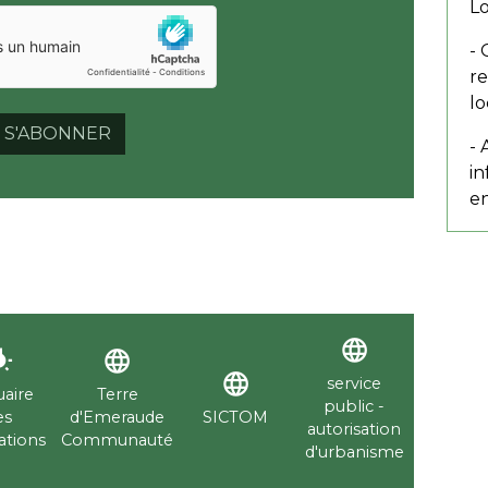
Lo
- 
r
lo
S'ABONNER
-
in
en
language
descent
language
language
service
aire
Terre
public -
es
d'Emeraude
SICTOM
autorisation
ations
Communauté
d'urbanisme