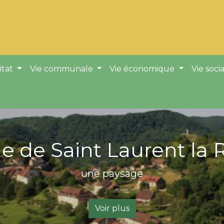
itat
Vie communale
Vie économique
Vie soci
Village d'Arthenas
une paysage
Voir plus