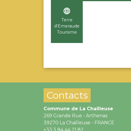
language
Terre
d'Emeraude
Tourisme
Contacts
Commune de La Chailleuse
269 Grande Rue - Arthenas
39270 La Chailleuse - FRANCE
+33 3 84 44 21 82