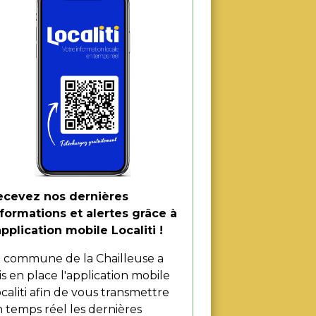
09
t
Août
STIVALES SAINT LAURENT
CENTENAIRE 
A ROCHE
DE SAINT-LAU
ROCHE
UCCES LEGENDAIRES
CENTENAIRE 
7/08/2026 20:00
DE SAINT-LAU
ROCHE
09/08/2026 10:30
ecevez nos dernières
nformations et alertes grâce à
application mobile Localiti !
a commune de la Chailleuse a
s en place l'application mobile
caliti afin de vous transmettre
 temps réel les dernières