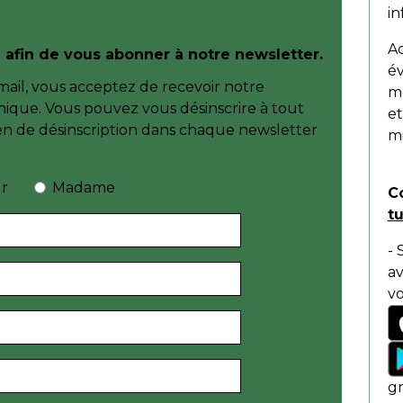
in
Ac
 afin de vous abonner à notre newsletter.
év
ail, vous acceptez de recevoir notre
mé
nique. Vous pouvez vous désinscrire à tout
e
n de désinscription dans chaque newsletter
mi
r
Madame
C
tu
- 
a
v
gr