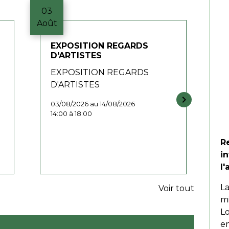
03
07
Août
Aoû
EXPOSITION REGARDS
E
D'ARTISTES
L
EXPOSITION REGARDS
S
D'ARTISTES
0
keyboard_arrow_right
03/08/2026 au 14/08/2026
14:00 à 18:00
R
i
l'
L
Voir tout
mi
Lo
en