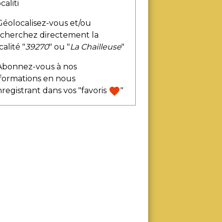
caliti
Géolocalisez-vous et/ou
echerchez directement la
calité "
39270
" ou "
La Chailleuse
"
 Abonnez-vous à nos
formations en nous
favorite
registrant dans vos "favoris
"