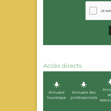
Accès directs
wb_incan
wb_incandescent
wb_incandescent
Annu
Annuaire
Annuaire des
d
touristique
professionnels
associ