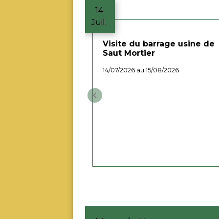
14
Juil.
Visite du barrage usine de
Saut Mortier
14/07/2026 au 15/08/2026
keyboard_arrow_left