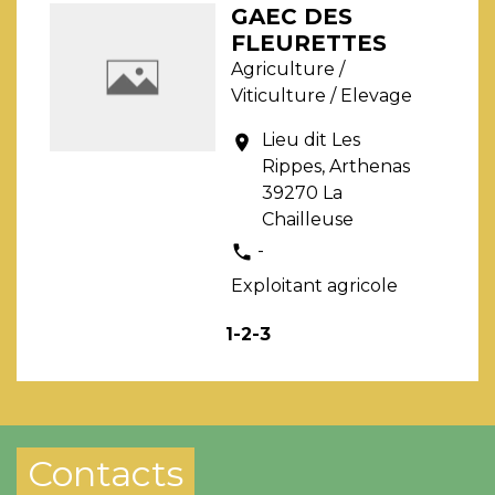
GAEC DES
FLEURETTES
Agriculture /
Viticulture / Elevage
Lieu dit Les
location_on
Rippes, Arthenas
39270 La
Chailleuse
-
phone
Exploitant agricole
1
-2
-3
Contacts