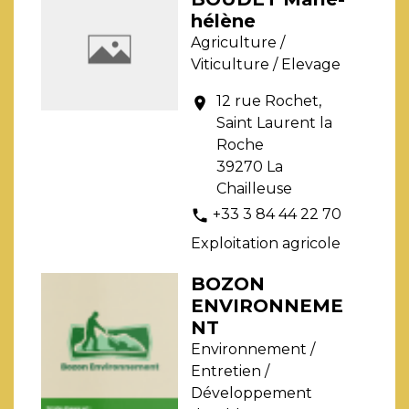
hélène
Agriculture /
Viticulture / Elevage
12 rue Rochet,
location_on
Saint Laurent la
Roche
39270 La
Chailleuse
+33 3 84 44 22 70
phone
Exploitation agricole
BOZON
ENVIRONNEME
NT
Environnement /
Entretien /
Développement