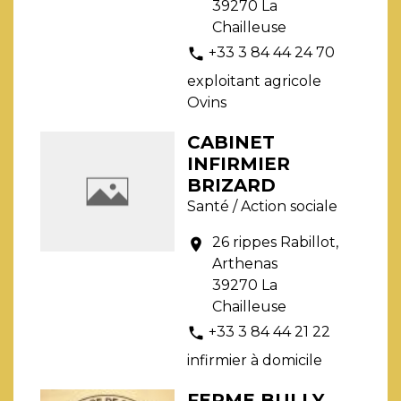
39270 La
Chailleuse
+33 3 84 44 24 70
phone
exploitant agricole
Ovins
CABINET
INFIRMIER
BRIZARD
Santé / Action sociale
26 rippes Rabillot,
location_on
Arthenas
39270 La
Chailleuse
+33 3 84 44 21 22
phone
infirmier à domicile
FERME BULLY