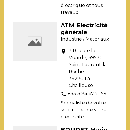
électrique et tous
travaux
ATM Electricité
générale
Industrie / Matériaux
3 Rue de la
location_on
Vuarde, 39570
Saint-Laurent-la-
Roche
39270 La
Chailleuse
+33 3 84 47 21 59
phone
Spécialiste de votre
sécurité et de votre
électricité
BOUDET Marie-