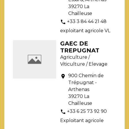
39270 La
Chailleuse
+33 3 84 44 21 48
phone
exploitant agricole VL
GAEC DE
TREPUGNAT
Agriculture /
Viticulture / Elevage
900 Chemin de
location_on
Trépugnat -
Arthenas
39270 La
Chailleuse
+33 6 25 73 92 90
phone
Exploitant agricole