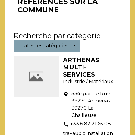
RÉFÉRENCÉS SUR LA
COMMUNE
Recherche par catégorie -
Toutes les catégories
ARTHENAS
MULTI-
SERVICES
Industrie / Matériaux
534 grande Rue
location_on
39270 Arthenas
39270 La
Chailleuse
+33 6 82 21 65 08
phone
travaux d'installation