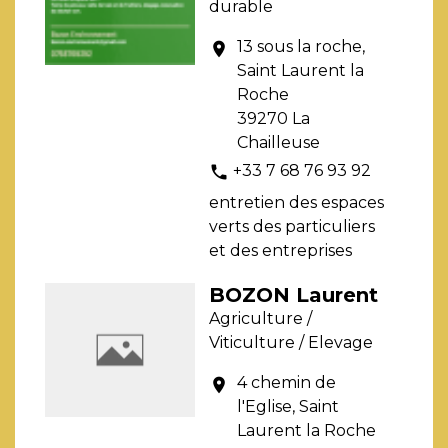
durable
13 sous la roche,
location_on
Saint Laurent la
Roche
39270 La
Chailleuse
+33 7 68 76 93 92
phone
entretien des espaces
verts des particuliers
et des entreprises
BOZON Laurent
Agriculture /
Viticulture / Elevage
4 chemin de
location_on
l'Eglise, Saint
Laurent la Roche